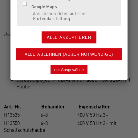
anschlussfertig mit Zubehör
Google Maps
Druckminderer optional lieferbar
Ansicht von Orten auf einer
4 Jahre Garantie bei CATTANI-Kompressoren
Kartendarstellung
3-Zylinder-Tandem-Kompressor mit 150 L Tank
Spannung: 400 V 50 Hz 3~
Motor: 3 kW - 7,4 A
Flussleistung: 476 N l/min. bei 5 bar
Maße: H 890 x B 1.320 x T 590 mm ohne Haube; H
1.040 x B 1.320 x T 770 mm mit Haube
Geräuschpegel: 74 dB(A) ohne Haube; 70,4 dB(A) mit
Haube
Art.-Nr. Behandler Eigenschaften
H13535 6-8 400 V 50 Hz 3~
H13550 6-8 400 V 50 Hz 3~ mit
Schallschutzhaube