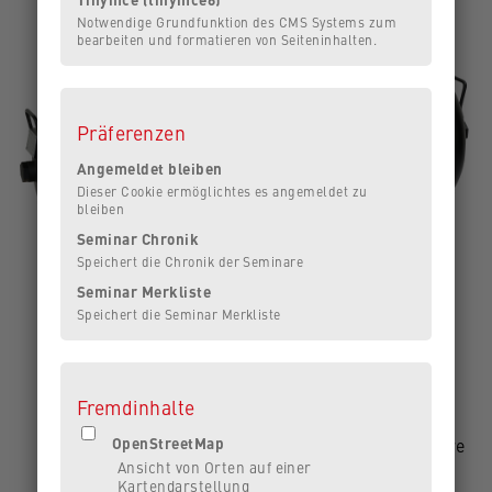
Notwendige Grundfunktion des CMS Systems zum
bearbeiten und formatieren von Seiteninhalten.
Präferenzen
Angemeldet bleiben
Dieser Cookie ermöglichtes es angemeldet zu
bleiben
Seminar Chronik
Speichert die Chronik der Seminare
Seminar Merkliste
Speichert die Seminar Merkliste
ölfrei
garantiert reine und trockene Luft durch einen
Vorfilter in jeder Trockenluftanlage
HEPA-14-Filter mit allen Kompressormodellen
Fremdinhalte
kompatibel
OpenStreetMap
Korrosionsbeständigkeit des Tanks durch besondere
Ansicht von Orten auf einer
Innenbeschichtung
Kartendarstellung