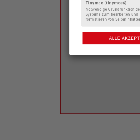
Tinymce (tinymce6)
Notwendige Grundfunktion d
Systems zum bearbeiten und
formatieren von Seiteninhalte