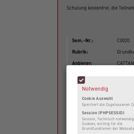
Schulung kostenfrei, die Teilne
Sem.-Nr.:
C0020
Rubrik:
Grundk
Anbieter:
CATTANI
Leitung:
N. N.
Kosten:
Das Ang
Notwendig
Cookie Auswahl
Speichert die Zugelassenen C
Session (PHPSESSID)
Session, Technisch notwendig
Cookies, wichtig für die
Grundfunktionen der Webseit