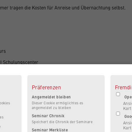
hmer tragen die Kosten für Anreise und Übernachtung selbst.
urs
 Schulungscenter
ebot ist kostenlos
Präferenzen
Fremdi
Angemeldet bleiben
Ope
ookies
Dieser Cookie ermöglichtes es
Ansi
angemeldet zu bleiben
Kart
Seminar Chronik
Goo
es
Speichert die Chronik der Seminare
Ansi
e
Kart
Seminar Merkliste